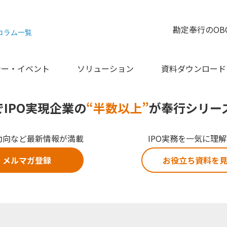
勘定奉行のOB
コラム一覧
ナー・イベント
ソリューション
資料ダウンロード
でIPO実現企業の
“半数以上”
が奉行シリー
動向など最新情報が満載
IPO実務を一気に理
メルマガ登録
お役立ち資料を