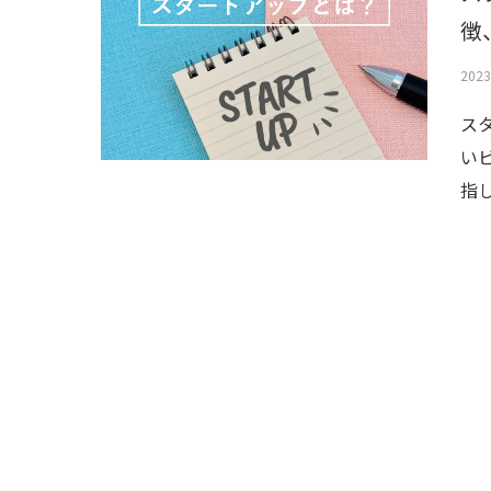
徴
202
ス
い
指