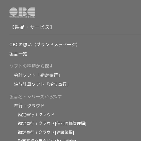
【製品・サービス】
OBCの想い（ブランドメッセージ）
製品一覧
ソフトの種類から探す
会計ソフト「勘定奉行」
給与計算ソフト「給与奉行」
製品名・シリーズから探す
奉行ｉクラウド
勘定奉行ｉクラウド
勘定奉行ｉクラウド[個別原価管理編]
勘定奉行ｉクラウド[建設業編]
勘定奉行クラウドGlobal Edition