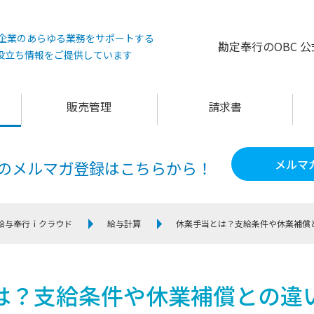
°は企業のあらゆる業務をサポートする
勘定奉行のOBC 
役立ち情報をご提供しています
販売管理
請求書
メルマ
60のメルマガ登録は
こちらから！
給与奉行ｉクラウド
給与計算
休業手当とは？支給条件や休業補償
は？支給条件や休業補償との違