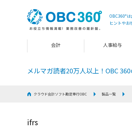
OBC360
ヒントやお
会計
人事給与
メルマガ読者20万人以上！
OBC 3
クラウド会計ソフト勘定奉行OBC
製品一覧
ifrs