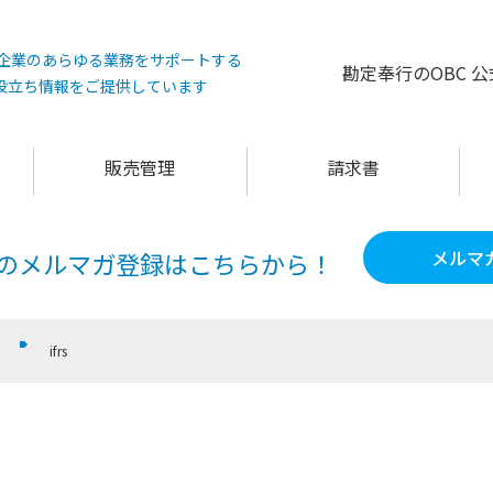
°は企業のあらゆる業務をサポートする
勘定奉行のOBC 
役立ち情報をご提供しています
販売管理
請求書
メルマ
60のメルマガ登録は
こちらから！
ifrs