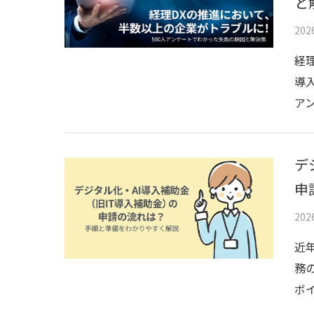
と
20
経
導
ア
デ
申
20
近
務
ボ