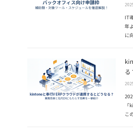
20
IT
年
に向
k
る
20
20
「
この