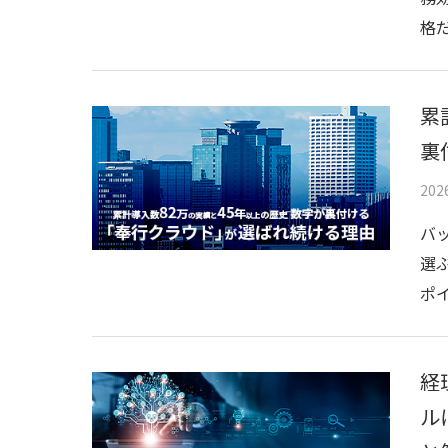
格
累
裏
20
バ
選
ポ
経
ル