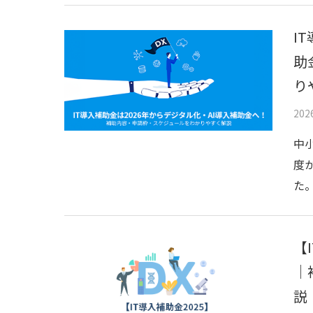
I
助
り
20
中
度
た
【
｜
説