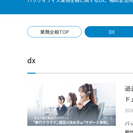
業務全般TOP
DX
dx
過
ド
20
バ
務