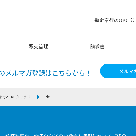
勘定奉行のOBC 
販売管理
請求書
メルマ
60のメルマガ登録は
こちらから！
奉行V ERPクラウド
dx
用、業務効率化、電子化などのお役立ち情報についてご紹介。