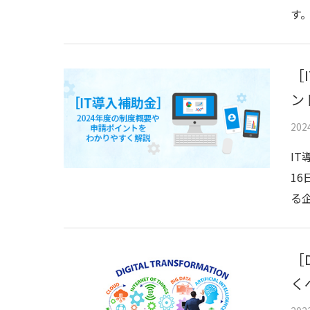
す
［
ン
20
I
1
る企
［
く