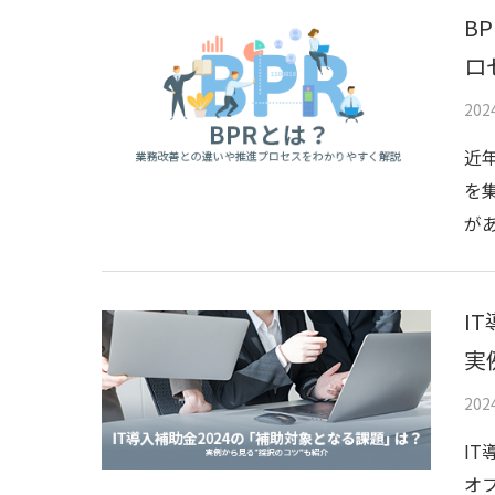
B
ロ
20
近
を
があ
I
実
20
I
オ