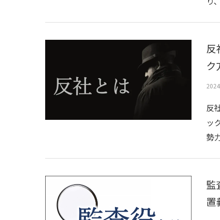
り
反
ク
202
反
ッ
勢
監
置