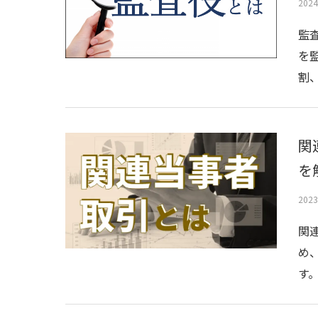
202
監
を
割
関
を
202
関
め
す