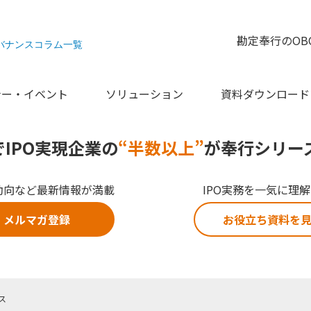
勘定奉行のOB
バナンスコラム一覧
ナー・イベント
ソリューション
資料ダウンロード
でIPO実現企業の
“半数以上”
が奉行シリー
動向など最新情報が満載
IPO実務を一気に理
メルマガ登録
お役立ち資料を
ス