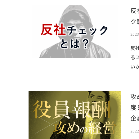
反
ク
202
反
る
い
攻
度
企
202