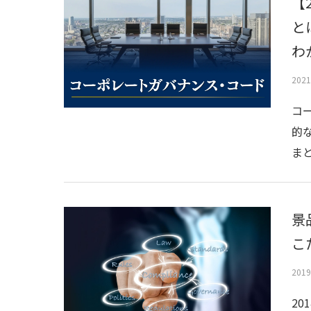
【
と
わ
202
コ
的
ま
景
こ
201
2