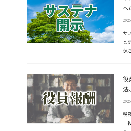
へ
202
サス
と
保ち
役
法
202
税
「