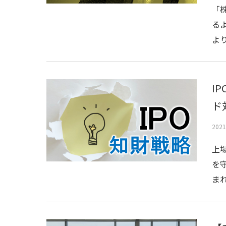
「
る
よ
I
ド
202
上
を
ま