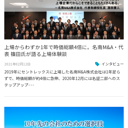
上場からわずか1年で時価総額4倍に。名南M&A・代
表 篠田氏が語る上場体験談
インタビュー
2021年02月12日
2019年にセントレックスに上場した名南M&A株式会社は1年足ら
ずで、時価総額が約4倍に急伸、2020年12月には名証二部へのス
テップアップ･･･