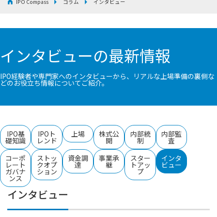
IPO Compass
コラム
インタビュー
インタビューの最新情報
IPO経験者や専門家へのインタビューから、リアルな上場準備の裏側な
どのお役立ち情報についてご紹介。
IPO基
IPOト
上場
株式公
内部統
内部監
礎知識
レンド
開
制
査
コーポ
ストッ
資金調
事業承
スター
インタ
レート
クオプ
達
継
トアッ
ビュー
ガバナ
ション
プ
ンス
インタビュー