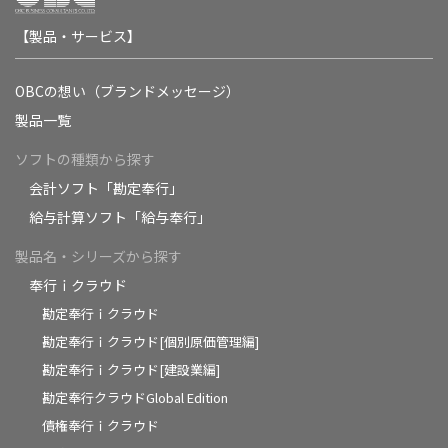
【製品・サービス】
OBCの想い（ブランドメッセージ）
製品一覧
ソフトの種類から探す
会計ソフト「勘定奉行」
給与計算ソフト「給与奉行」
製品名・シリーズから探す
奉行ｉクラウド
勘定奉行ｉクラウド
勘定奉行ｉクラウド[個別原価管理編]
勘定奉行ｉクラウド[建設業編]
勘定奉行クラウドGlobal Edition
債権奉行ｉクラウド