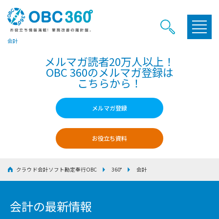
会計
メルマガ読者20万人以上！
OBC 360のメルマガ登録は
こちらから！
メルマガ登録
お役立ち資料
クラウド会計ソフト勘定奉行OBC
360°
会計
会計の最新情報